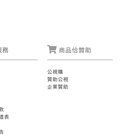
服務
商品佮贊助
公視購
贊助公視
企業贊助
款
道表
告