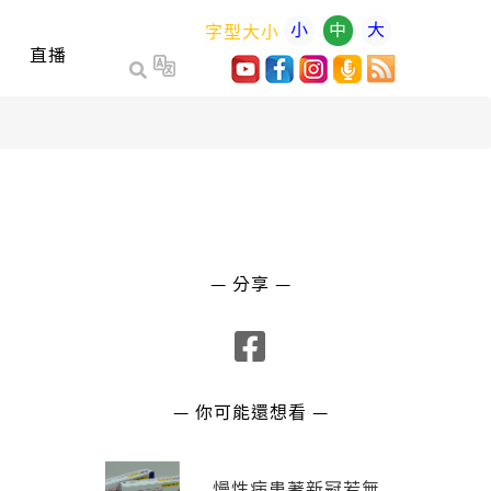
小
中
大
字型大小
直播
— 分享 —
— 你可能還想看 —
慢性病患著新冠若無