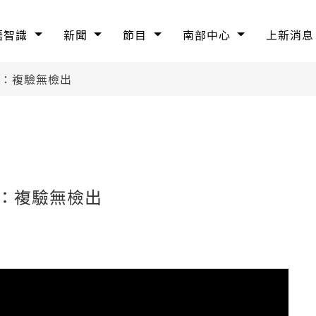
語智識
新聞
節目
南部中心
上新消息
者：複驗無檢出
者：複驗無檢出