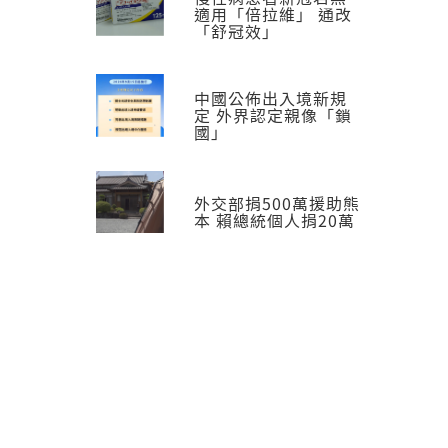
適用「倍拉維」 通改
「舒冠效」
中國公佈出入境新規
定 外界認定親像「鎖
國」
外交部捐500萬援助熊
本 賴總統個人捐20萬