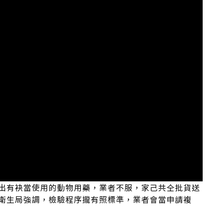
出有袂當使用的動物用藥，業者不服，家己共仝批貨送
市衛生局強調，檢驗程序攏有照標準，業者會當申請複