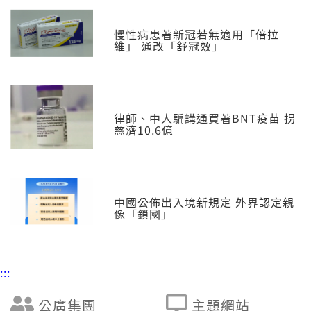
慢性病患著新冠若無適用「倍拉
維」 通改「舒冠效」
律師、中人騙講通買著BNT疫苗 拐
慈濟10.6億
中國公佈出入境新規定 外界認定親
像「鎖國」
:::
公廣集團
主題網站