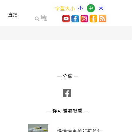
小
中
大
字型大小
直播
— 分享 —
— 你可能還想看 —
慢性病患著新冠若無