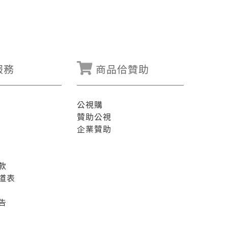
服務
商品佮贊助
公視購
贊助公視
企業贊助
款
道表
告