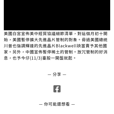
美國白宮宣佈美中經貿協議細節清單，對這個月初十開
始，美國暫停擴大先進晶片管制的對象。毋過美國總統
川普也強調輝達的先進晶片Blackwell袂當賣予其他國
家。另外，中國宣佈暫停稀土的管制。放冗管制的好消
息，也予今仔(11/3)臺股一開盤就起。
— 分享 —
— 你可能還想看 —