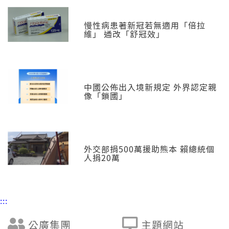
慢性病患著新冠若無適用「倍拉
維」 通改「舒冠效」
中國公佈出入境新規定 外界認定親
像「鎖國」
外交部捐500萬援助熊本 賴總統個
人捐20萬
:::
公廣集團
主題網站