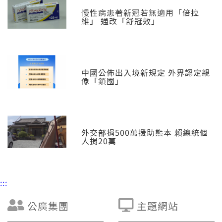
慢性病患著新冠若無適用「倍拉
維」 通改「舒冠效」
中國公佈出入境新規定 外界認定親
像「鎖國」
外交部捐500萬援助熊本 賴總統個
人捐20萬
:::
公廣集團
主題網站