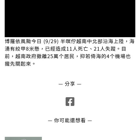
博羅依風颱今日 (9/29) 半暝佇越南中北部沿海上陸，海
湧有絞甲8米懸，已經造成11人死亡、21人失蹤。目
前，越南政府撤離25萬个居民，抑若倚海的4个機場也
攏先關起來。
— 分享 —
— 你可能還想看 —