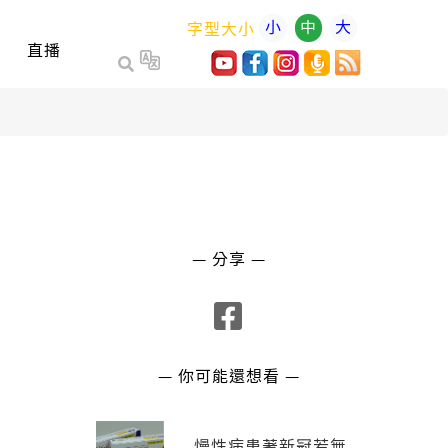
小
中
大
字型大小
直播
— 分享 —
— 你可能還想看 —
慢性病患著新冠若無