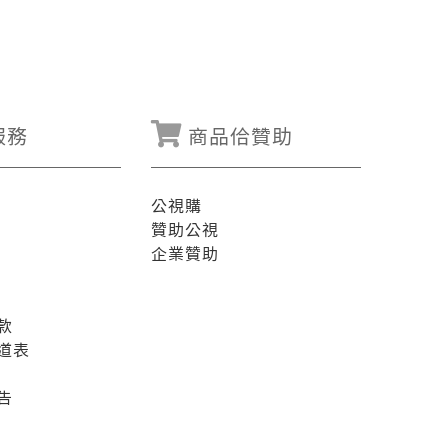
服務
商品佮贊助
公視購
贊助公視
企業贊助
款
道表
告