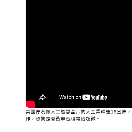
美國佇咧做人工智慧晶片的大企業輝達18宣佈，
作，恐驚是會衝擊台積電佮超微。