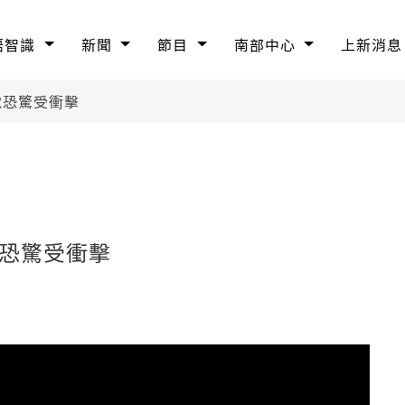
語智識
新聞
節目
南部中心
上新消息
電恐驚受衝擊
電恐驚受衝擊