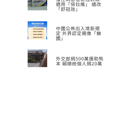
適用「倍拉維」 通改
「舒冠效」
中國公佈出入境新規
定 外界認定親像「鎖
國」
外交部捐500萬援助熊
本 賴總統個人捐20萬