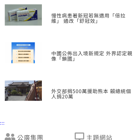
慢性病患著新冠若無適用「倍拉
維」 通改「舒冠效」
中國公佈出入境新規定 外界認定親
像「鎖國」
外交部捐500萬援助熊本 賴總統個
人捐20萬
:::
公廣集團
主題網站