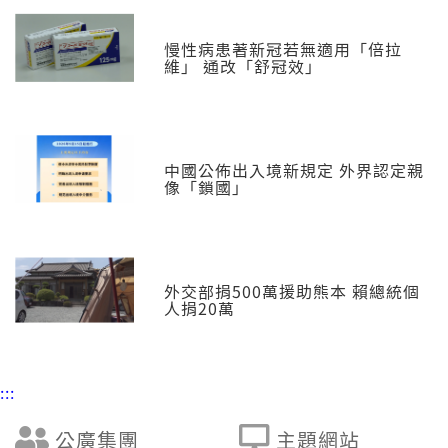
慢性病患著新冠若無適用「倍拉
維」 通改「舒冠效」
中國公佈出入境新規定 外界認定親
像「鎖國」
外交部捐500萬援助熊本 賴總統個
人捐20萬
:::
公廣集團
主題網站