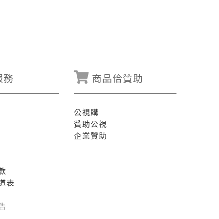
服務
商品佮贊助
公視購
贊助公視
企業贊助
款
道表
告