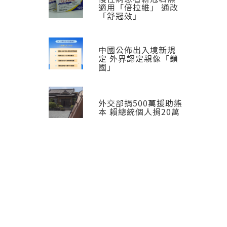
適用「倍拉維」 通改
「舒冠效」
中國公佈出入境新規
定 外界認定親像「鎖
國」
外交部捐500萬援助熊
本 賴總統個人捐20萬