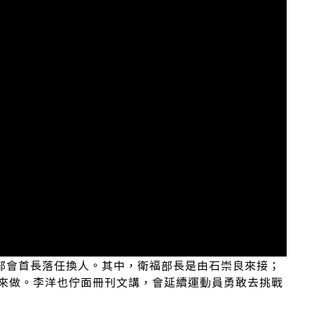
位部會首長落任換人。其中，衛福部長是由石崇良來接；
來做。李洋也佇面冊刊文講，會延續運動員勇敢去挑戰