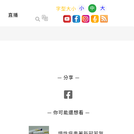
小
中
大
字型大小
直播
— 分享 —
— 你可能還想看 —
慢性病患著新冠若無