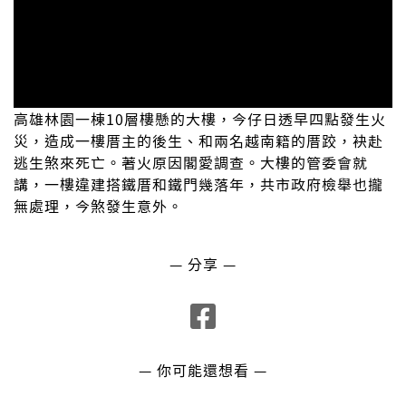
高雄林園一棟10層樓懸的大樓，今仔日透早四點發生火
災，造成一樓厝主的後生、和兩名越南籍的厝跤，袂赴
逃生煞來死亡。著火原因閣愛調查。大樓的管委會就
講，一樓違建搭鐵厝和鐵門幾落年，共市政府檢舉也攏
無處理，今煞發生意外。
— 分享 —
— 你可能還想看 —