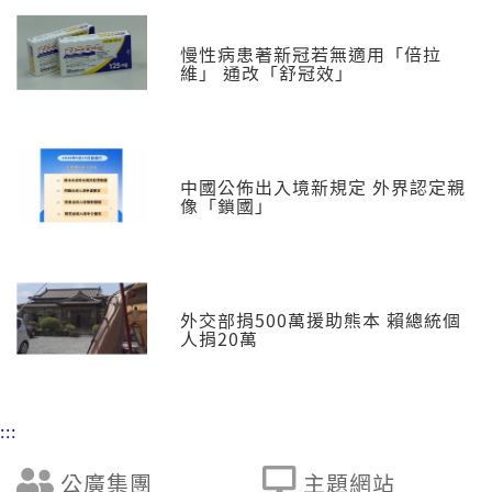
慢性病患著新冠若無適用「倍拉
維」 通改「舒冠效」
中國公佈出入境新規定 外界認定親
像「鎖國」
外交部捐500萬援助熊本 賴總統個
人捐20萬
:::
公廣集團
主題網站