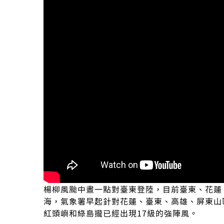
楊柳風颱中晝一點對臺東登陸，目前臺東、花蓮
海，氣象署早起針對花蓮、臺東、高雄、屏東山
紅頭嶼和綠島攏已經出現17級的強陣風。