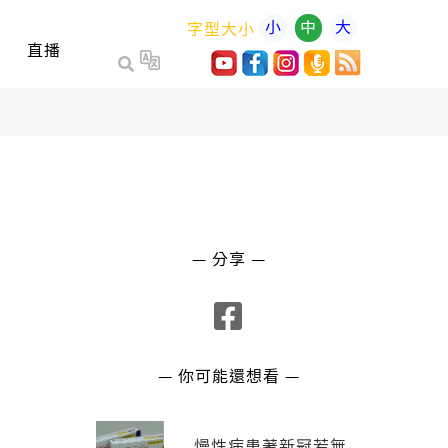
小
中
大
字型大小
直播
— 分享 —
— 你可能還想看 —
慢性病患著新冠若無