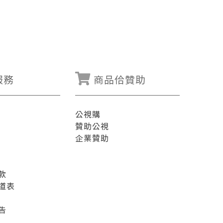
服務
商品佮贊助
公視購
贊助公視
企業贊助
款
道表
告