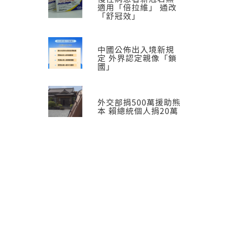
適用「倍拉維」 通改
「舒冠效」
中國公佈出入境新規
定 外界認定親像「鎖
國」
外交部捐500萬援助熊
本 賴總統個人捐20萬