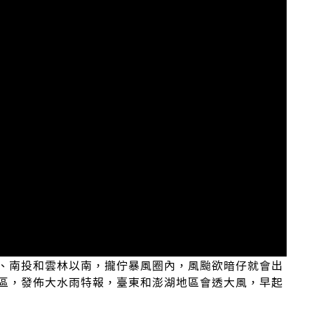
、南投和雲林以南，攏佇暴風圈內，風颱欲暗仔就會出
區，發佈大水雨特報，臺東和澎湖地區會透大風，早起