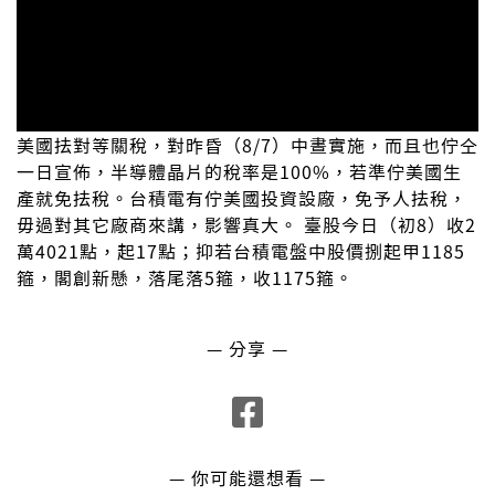
美國抾對等關稅，對昨昏（8/7）中晝實施，而且也佇仝
一日宣佈，半導體晶片的稅率是100%，若準佇美國生
產就免抾稅。台積電有佇美國投資設廠，免予人抾稅，
毋過對其它廠商來講，影響真大。 臺股今日（初8）收2
萬4021點，起17點；抑若台積電盤中股價捌起甲1185
箍，閣創新懸，落尾落5箍，收1175箍。
— 分享 —
— 你可能還想看 —