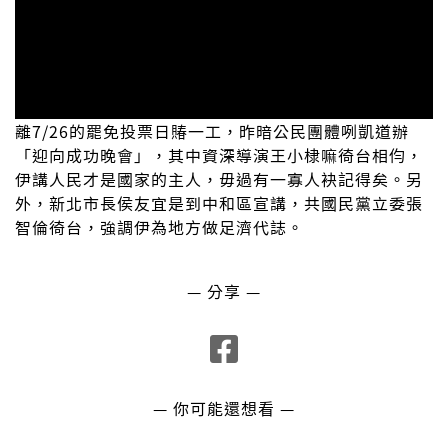
離7/26的罷免投票日賰一工，昨暗公民團體咧凱道辦
「迎向成功晚會」，其中資深導演王小棣嘛徛台相伨，
伊講人民才是國家的主人，毋過有一寡人袂記得矣。另
外，新北市長侯友宜是到中和區宣講，共國民黨立委張
智倫徛台，強調伊為地方做足濟代誌。
— 分享 —
— 你可能還想看 —