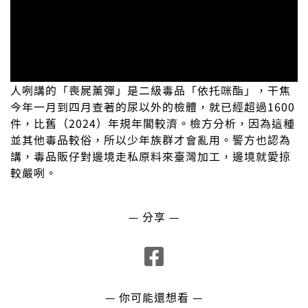
人咧講的「喪屍薰彈」是二級毒品「依托咪酯」，干焦
今年一月到四月查著的尿以外的檢體，就已經超過1600
件，比舊（2024）年規年閣較濟。檢方分析，因為這種
並其他毒品較俗，所以少年族群才會亂用。警方也認為
講，毒品販仔對邊境走私原料來臺灣加工，邊境就愛掠
較嚴咧。
— 分享 —
— 你可能還想看 —