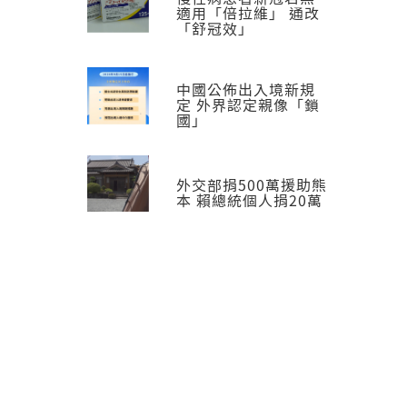
適用「倍拉維」 通改
「舒冠效」
中國公佈出入境新規
定 外界認定親像「鎖
國」
外交部捐500萬援助熊
本 賴總統個人捐20萬