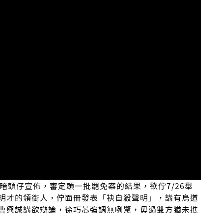
）暗頭仔宣佈，審定頭一批罷免案的結果，欲佇7/26舉
明才的領銜人，佇面冊發表「袂自殺聲明」，講有烏道
曹興誠講欲辯論，徐巧芯強調無咧驚，毋過雙方猶未撨