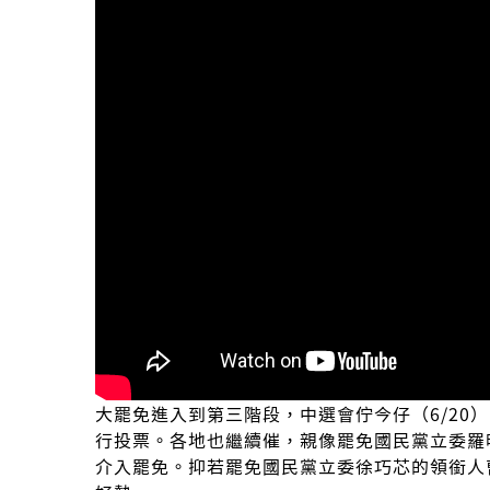
大罷免進入到第三階段，中選會佇今仔（6/20
行投票。各地也繼續催，親像罷免國民黨立委羅
介入罷免。抑若罷免國民黨立委徐巧芯的領銜人