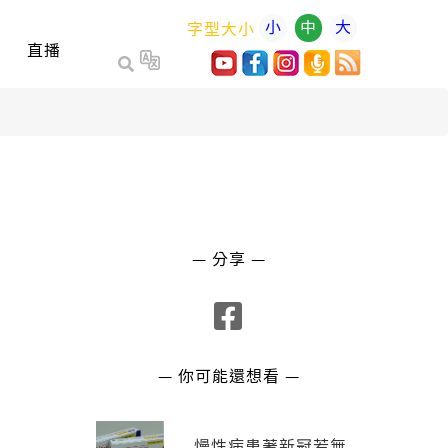
小
中
大
字型大小
直播
— 分享 —
— 你可能還想看 —
慢性病患著新冠若無