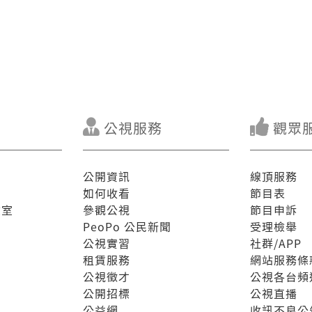
公視服務
觀眾
公開資訊
線頂服務
如何收看
節目表
驗室
參觀公視
節目申訴
PeoPo 公民新聞
受理檢舉
公視實習
社群/APP
租賃服務
網站服務條
公視徵才
公視各台頻
公開招標
公視直播
公益網
收訊不良公