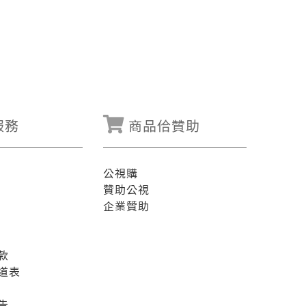
服務
商品佮贊助
公視購
贊助公視
企業贊助
款
道表
告