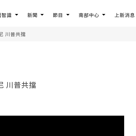
語智識
新聞
節目
南部中心
上新消息
尼 川普共擋
 川普共擋