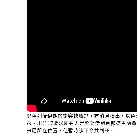
以色列佮伊朗的衝突袂收煞，有消息指出，以色
來，川普17要求所有人趕緊對伊朗首都德黑蘭
米尼所在位置，但暫時袂下令共刣死。