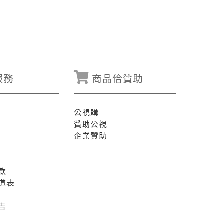
服務
商品佮贊助
公視購
贊助公視
企業贊助
款
道表
告