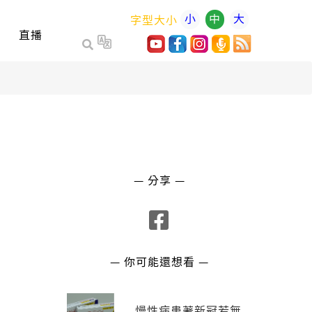
小
中
大
字型大小
直播
— 分享 —
— 你可能還想看 —
慢性病患著新冠若無