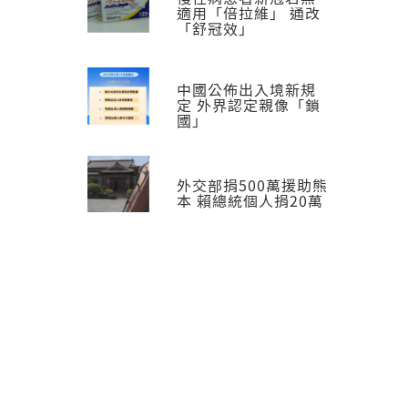
適用「倍拉維」 通改
「舒冠效」
中國公佈出入境新規
定 外界認定親像「鎖
國」
外交部捐500萬援助熊
本 賴總統個人捐20萬