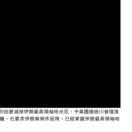
列拍算滅掉伊朗最高領袖哈米尼，予美國總統川普擋落
撤離，也要求伊朗無條件投降，已經掌握伊朗最高領袖哈