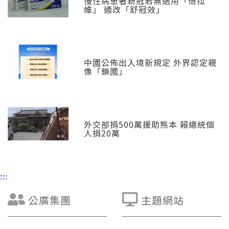
慢性病患著新冠若無適用「倍拉
維」 通改「舒冠效」
中國公佈出入境新規定 外界認定親
像「鎖國」
外交部捐500萬援助熊本 賴總統個
人捐20萬
:::
公廣集團
主題網站