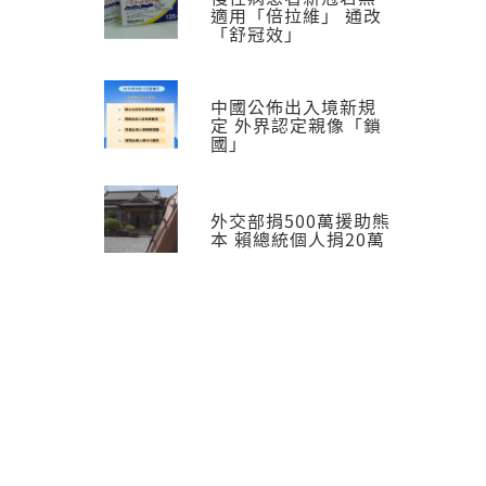
適用「倍拉維」 通改
「舒冠效」
中國公佈出入境新規
定 外界認定親像「鎖
國」
外交部捐500萬援助熊
本 賴總統個人捐20萬