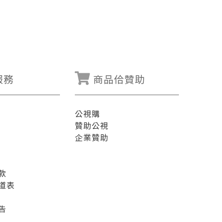
服務
商品佮贊助
公視購
贊助公視
企業贊助
款
道表
告