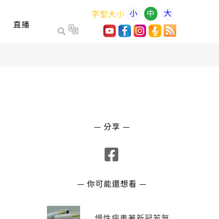
小
中
大
字型大小
直播
— 分享 —
— 你可能還想看 —
慢性病患著新冠若無