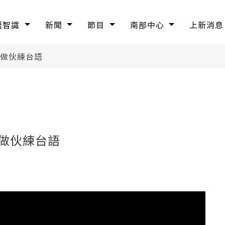
語智識
新聞
節目
南部中心
上新消息
人做伙練台語
做伙練台語