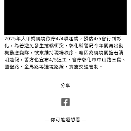
2025年大甲媽繞境欲佇4/4暝起駕，預估4/5會行到彰
化，為著避免發生搶轎衝突，彰化縣警局今年閣再出動
機動應變隊，欲來維持現場秩序。嘛因為繞境閣搪著清
明連假，警方也宣布4/5這工，會佇彰化市中山路三段、
國聖路、金馬路等遶境路線，實施交通管制。
— 分享 —
— 你可能還想看 —