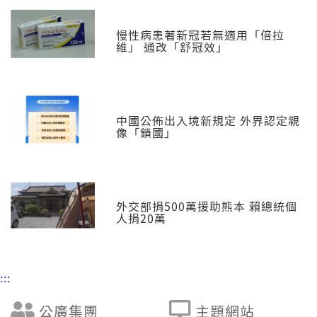
慢性病患著新冠若無適用「倍拉
維」 通改「舒冠效」
中國公佈出入境新規定 外界認定親
像「鎖國」
外交部捐500萬援助熊本 賴總統個
人捐20萬
:::
公廣集團
主題網站