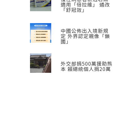
適用「倍拉維」 通改
「舒冠效」
中國公佈出入境新規
定 外界認定親像「鎖
國」
外交部捐500萬援助熊
本 賴總統個人捐20萬