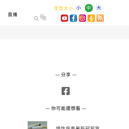
小
中
大
字型大小
直播
— 分享 —
— 你可能還想看 —
慢性病患著新冠若無