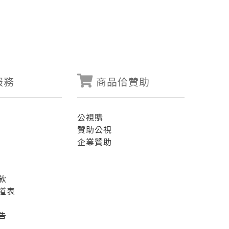
服務
商品佮贊助
公視購
贊助公視
企業贊助
款
道表
告