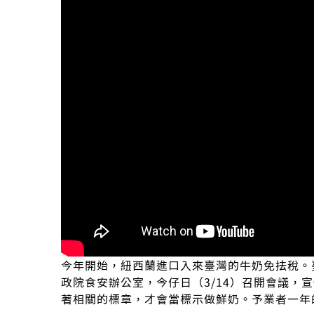
今年開始，紐西蘭進口入來臺灣的牛奶免抾稅。
政院食安辦公室，今仔日（3/14）召開會議，
著相關的標章，才會當標示做鮮奶。予業者一年的