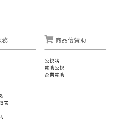
服務
商品佮贊助
公視購
贊助公視
企業贊助
款
道表
告