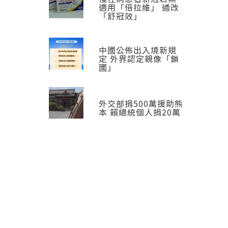
適用「倍拉維」 通改
「舒冠效」
中國公佈出入境新規
定 外界認定親像「鎖
國」
外交部捐500萬援助熊
本 賴總統個人捐20萬