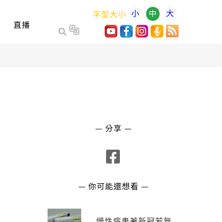
小
中
大
字型大小
直播
— 分享 —
— 你可能還想看 —
慢性病患著新冠若無