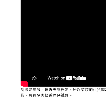
咧欲過年囉。最近天氣穩定，所以菜蔬的供貨嘛
俗，毋過豬肉價數原仔誠懸。