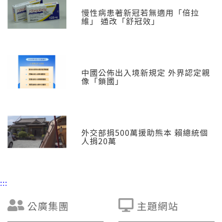
慢性病患著新冠若無適用「倍拉
維」 通改「舒冠效」
中國公佈出入境新規定 外界認定親
像「鎖國」
外交部捐500萬援助熊本 賴總統個
人捐20萬
:::
公廣集團
主題網站