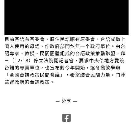
目前客語有客委會，原住民語嘛有原委會，台語成做上
濟人使用的母語，佇政府部門煞無一个政府單位。由台
語專家、教授、民間團體組成的台語政策推動聯盟，拜
三（12/18）佇立法院開記者會，要求中央佮地方愛設
台語的專責單位，也宣布對今年開始，逐冬攏欲舉辦
「全國台語政策民間會議」，希望結合民間力量，鬥陣
監督政府的台語政策。
— 分享 —