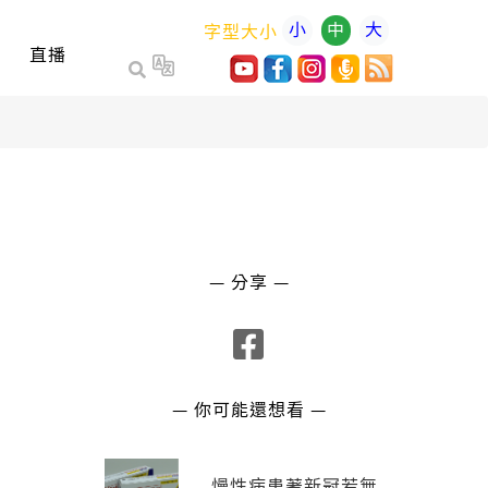
小
中
大
字型大小
直播
— 分享 —
— 你可能還想看 —
慢性病患著新冠若無