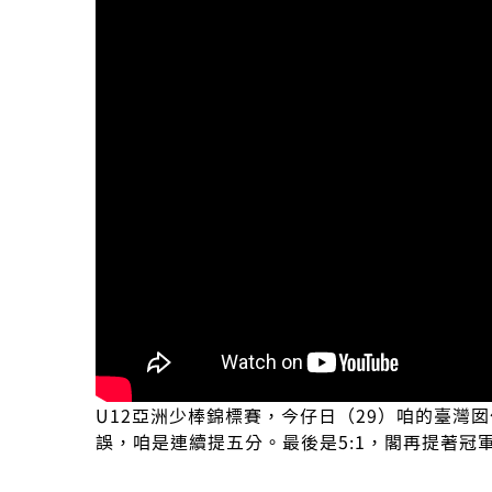
U12亞洲少棒錦標賽，今仔日（29）咱的臺灣
誤，咱是連續提五分。最後是5:1，閣再提著冠