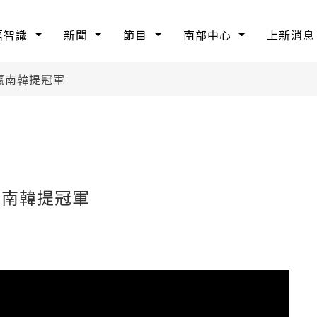
語智識
新聞
節目
南部中心
上新消息
摃贏南韓提冠軍
贏南韓提冠軍