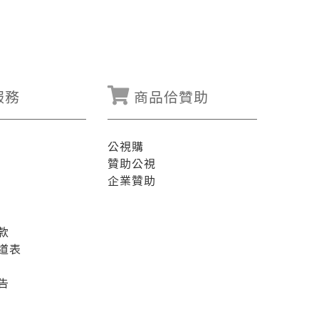
服務
商品佮贊助
公視購
贊助公視
企業贊助
款
道表
告