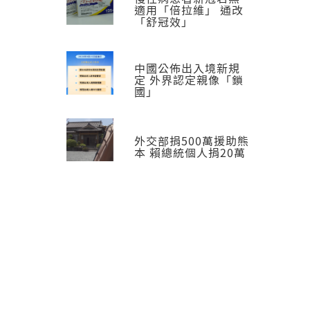
適用「倍拉維」 通改
「舒冠效」
中國公佈出入境新規
定 外界認定親像「鎖
國」
外交部捐500萬援助熊
本 賴總統個人捐20萬