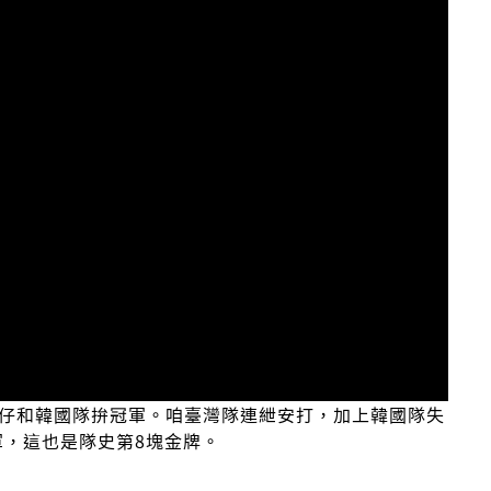
囡仔和韓國隊拚冠軍。咱臺灣隊連紲安打，加上韓國隊失
軍，這也是隊史第8塊金牌。