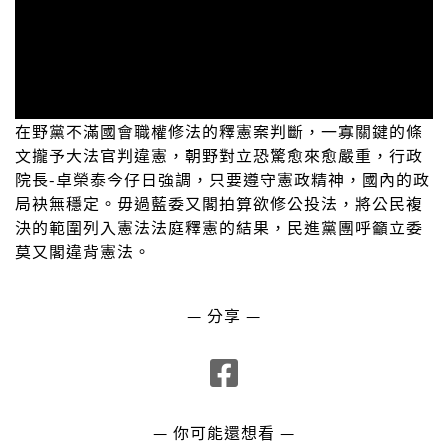
在野黨不滿國會職權修法的釋憲案判斷，一寡關鍵的條
文攏予大法官判違憲，朝野對立恐驚愈來愈嚴重，行政
院長-卓榮泰今仔日強調，只要遵守憲政精神，國內的政
局袂無穩定。毋過藍委又閣拍算欲修公投法，將公民複
決的範圍列入憲法法庭釋憲的結果，民進黨團呼籲立委
莫又閣違背憲法。
— 分享 —
— 你可能還想看 —