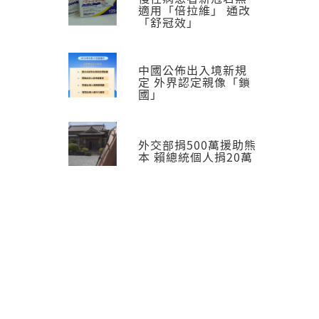
適用「倍拉維」 通改
「舒冠效」
中國公佈出入境新規
定 外界認定親像「鎖
國」
外交部捐500萬援助熊
本 賴總統個人捐20萬