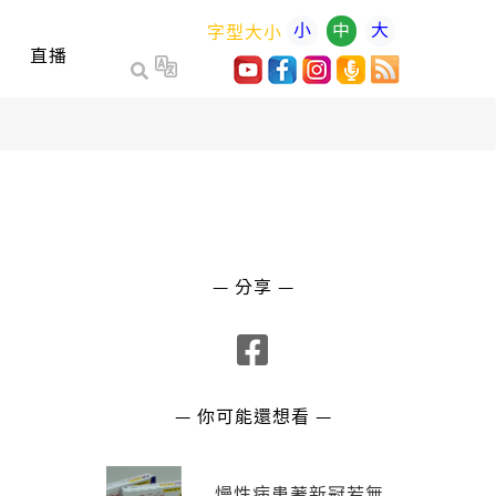
小
中
大
字型大小
直播
— 分享 —
— 你可能還想看 —
慢性病患著新冠若無