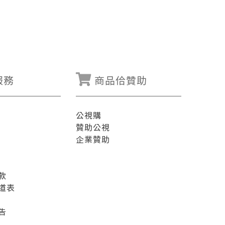
服務
商品佮贊助
公視購
贊助公視
企業贊助
款
道表
告