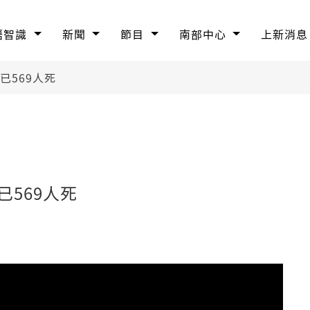
語智識
新聞
節目
南部中心
上新消息
已569人死
569人死