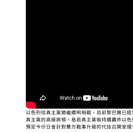
以色列佮真主黨猶繼續咧相戰，目前黎巴嫩已經
真主黨的高級將領，曷若真主黨嘛持續轟炸以色
預定今仔日會針對雙方戰事升級的代誌召開安理