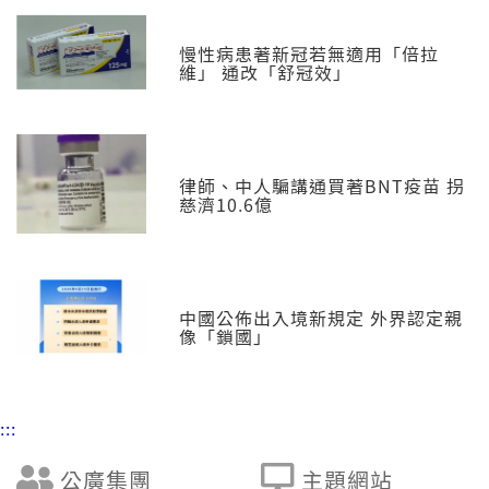
慢性病患著新冠若無適用「倍拉
維」 通改「舒冠效」
律師、中人騙講通買著BNT疫苗 拐
慈濟10.6億
中國公佈出入境新規定 外界認定親
像「鎖國」
:::
公廣集團
主題網站