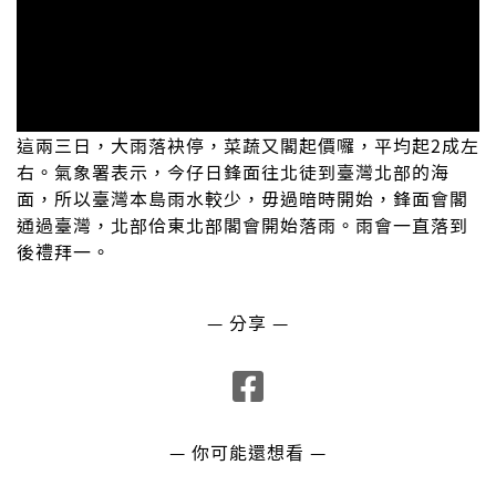
這兩三日，大雨落袂停，菜蔬又閣起價囉，平均起2成左
右。氣象署表示，今仔日鋒面往北徒到臺灣北部的海
面，所以臺灣本島雨水較少，毋過暗時開始，鋒面會閣
通過臺灣，北部佮東北部閣會開始落雨。雨會一直落到
後禮拜一。
— 分享 —
— 你可能還想看 —