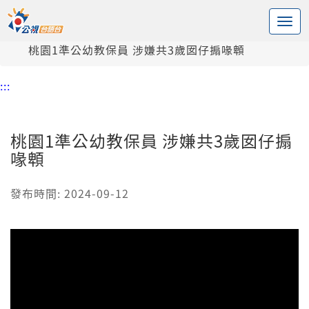
:::
中央內容區塊
頭頁
新聞
桃園1準公幼教保員 涉嫌共3歲囡仔搧喙䫌
:::
桃園1準公幼教保員 涉嫌共3歲囡仔搧
喙䫌
發布時間: 2024-09-12