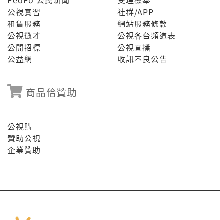
PeoPo 公民新聞
受理檢舉
公視實習
社群/APP
租賃服務
網站服務條款
公視徵才
公視各台頻道表
公開招標
公視直播
公益網
收訊不良公告
商品佮贊助
公視購
贊助公視
企業贊助