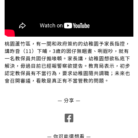
桃園蘆竹區，有一間和政府簽約的幼稚園予家長指控，
講昨昏（11）下晡，3歲的囡仔無睏晝、咧遐吵，就有
一名教保員共囡仔搧喙䫌。家長講，幼稚園想欲私底下
解決，毋過目前已經報警察欲提告。教育局表示，初步
認定教保員有不當行為，要求幼稚園隨共調職；未來也
會召開審議，看敢是真正有不當管教的問題。
— 分享 —
— 你可能還想看 —