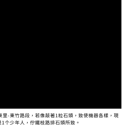
東里-東竹路段，若像敲著1粒石頭，致使機器各樣，現
是1个少年人，佇鐵枝路排石頭所致。