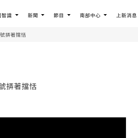
語智識
新聞
節目
南部中心
上新消息
閣號挵著擋恬
號挵著擋恬