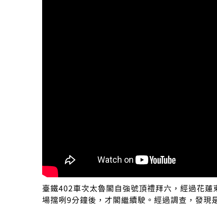
臺鐵402車次太魯閣自強號頂禮拜六，經過花蓮
場擋咧9分鐘後，才閣繼續駛。經過調查，發現