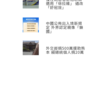
適用「倍拉維」 通改
「舒冠效」
中國公佈出入境新規
定 外界認定親像「鎖
國」
外交部捐500萬援助熊
本 賴總統個人捐20萬