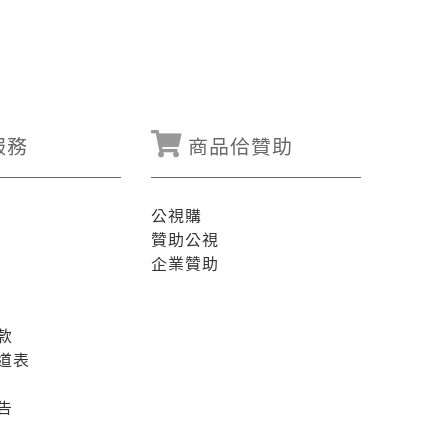
服務
商品佮贊助
公視購
贊助公視
企業贊助
款
道表
告