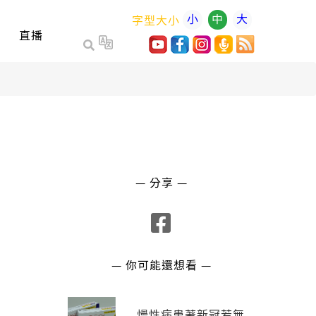
小
中
大
字型大小
直播
— 分享 —
— 你可能還想看 —
慢性病患著新冠若無