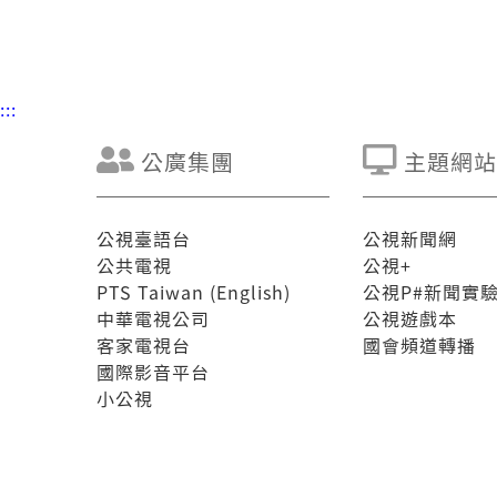
:::
公廣集團
主題網站
公視臺語台
公視新聞網
公共電視
公視+
PTS Taiwan (English)
公視P#新聞實
中華電視公司
公視遊戲本
客家電視台
國會頻道轉播
國際影音平台
小公視