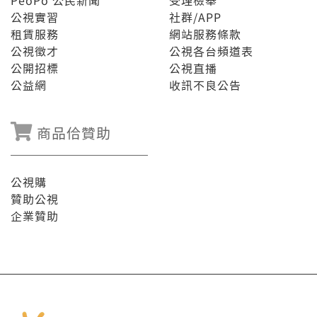
PeoPo 公民新聞
受理檢舉
公視實習
社群/APP
租賃服務
網站服務條款
公視徵才
公視各台頻道表
公開招標
公視直播
公益網
收訊不良公告
商品佮贊助
公視購
贊助公視
企業贊助