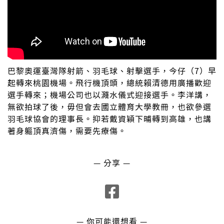
巴黎奧運臺灣隊射箭、羽毛球、射擊選手，今仔（7）早
起轉來桃園機場。飛行機頂頭，總統賴清德用廣播歡迎
選手轉來；機場公司也以濺水儀式迎接選手。李洋講，
無欲拍球了後，毋但會去國立體育大學教冊，也欲參選
羽毛球協會的理事長。抑若戴資穎下晡轉到高雄，也講
著身軀頂真濟傷，需要先療傷。
— 分享 —
— 你可能還想看 —