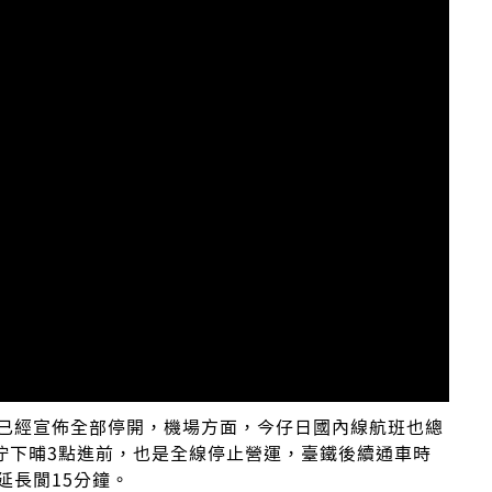
已經宣佈全部停開，機場方面，今仔日國內線航班也總
佇下晡3點進前，也是全線停止營運，臺鐵後續通車時
延長閬15分鐘。