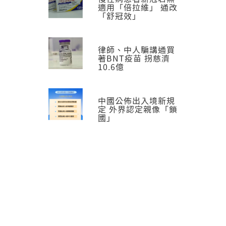
適用「倍拉維」 通改
「舒冠效」
律師、中人騙講通買
著BNT疫苗 拐慈濟
10.6億
中國公佈出入境新規
定 外界認定親像「鎖
國」