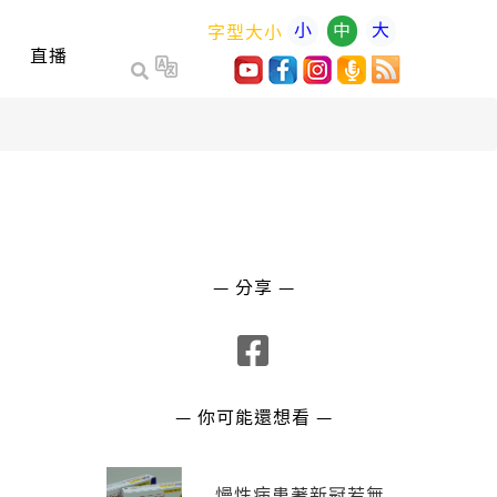
小
中
大
字型大小
直播
— 分享 —
— 你可能還想看 —
慢性病患著新冠若無