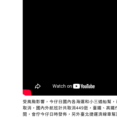
受風颱影響，今仔日國內各海運和小三通船幫，
取消，國內外航班計共取消449逝，臺鐵、高鐵
間，會佇今仔日時發佈，另外臺北捷運濟線車幫