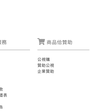
服務
商品佮贊助
公視購
贊助公視
企業贊助
款
道表
告