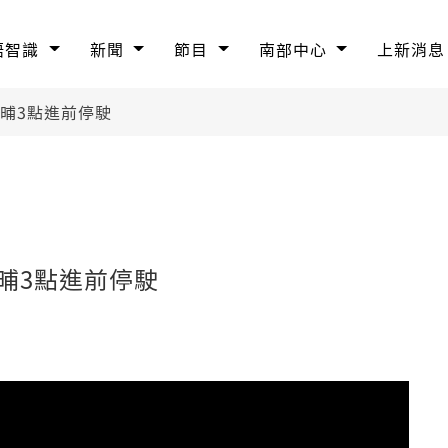
語智識
新聞
節目
南部中心
上新消息
晡3點進前停駛
晡3點進前停駛