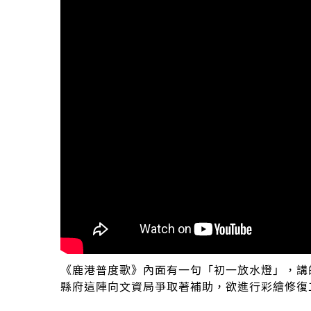
《鹿港普度歌》內面有一句「初一放水燈」，講
縣府這陣向文資局爭取著補助，欲進行彩繪修復工程