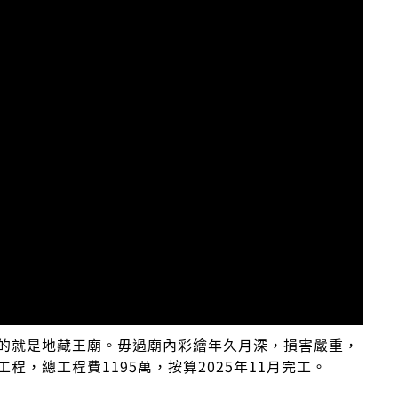
的就是地藏王廟。毋過廟內彩繪年久月深，損害嚴重，
，總工程費1195萬，按算2025年11月完工。