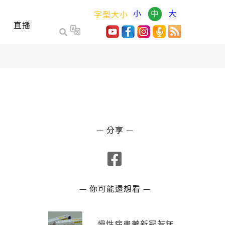
小
中
大
字型大小
直播
— 分享 —
— 你可能還想看 —
慢性病患著新冠若無