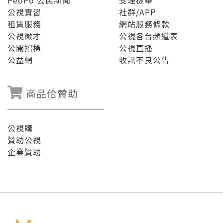
PeoPo 公民新聞
受理檢舉
公視實習
社群/APP
租賃服務
網站服務條款
公視徵才
公視各台頻道表
公開招標
公視直播
公益網
收訊不良公告
商品佮贊助
公視購
贊助公視
企業贊助