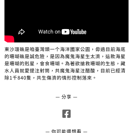
東沙環礁是咱臺灣頭一个海洋國家公園，毋過目前海底
的珊瑚礁是誠危險，是因為魔鬼海星生太濟，這款海星
是珊瑚的剋星，會食珊瑚。為著欲搶救珊瑚的生態，藏
水人員就愛提注射筒，共魔鬼海星注醋酸，目前已經清
除1千840隻，共生傷濟的情形控制落來。
— 分享 —
— 你可能還想看 —