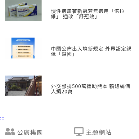
慢性病患著新冠若無適用「倍拉
維」 通改「舒冠效」
中國公佈出入境新規定 外界認定親
像「鎖國」
外交部捐500萬援助熊本 賴總統個
人捐20萬
:::
公廣集團
主題網站