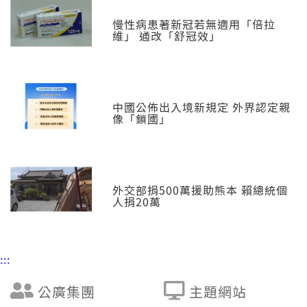
慢性病患著新冠若無適用「倍拉
維」 通改「舒冠效」
中國公佈出入境新規定 外界認定親
像「鎖國」
外交部捐500萬援助熊本 賴總統個
人捐20萬
:::
公廣集團
主題網站