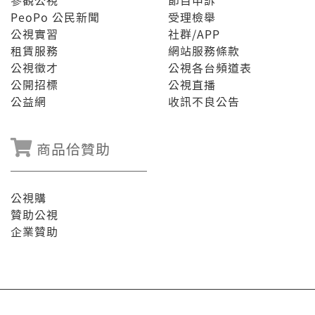
參觀公視
節目申訴
PeoPo 公民新聞
受理檢舉
公視實習
社群/APP
租賃服務
網站服務條款
公視徵才
公視各台頻道表
公開招標
公視直播
公益網
收訊不良公告
商品佮贊助
公視購
贊助公視
企業贊助