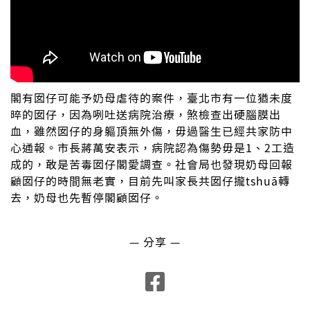
閣有囡仔可能予奶母虐待的案件，臺北市有一位猶未度
晬的囡仔，因為咧吐送病院治療，煞檢查出硬腦膜出
血，雖然囡仔的身軀頂無外傷，毋過醫生已經共家防中
心通報。市長蔣萬安表示，病院認為傷勢毋是1、2工造
成的，敢是苦毒囡仔閣愛調查。社會局也發現奶母回報
顧囡仔的時間無老實，目前先叫家長共囡仔攏tshuā轉
去，奶母也先暫停閣顧囡仔。
— 分享 —