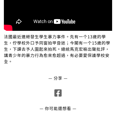
法國最近連紲發生學生暴力事件。先有一个
13
歲的學
生，佇學校外口予同窗拍甲昏迷；今閣有一个
15
歲的學
生，下課去予人圍起來拍死。總統馬克宏嘛出聲批評，
講青少年的暴力行為愈來愈超過，有必要愛保護學校安
全。
— 分享 —
— 你可能還想看 —