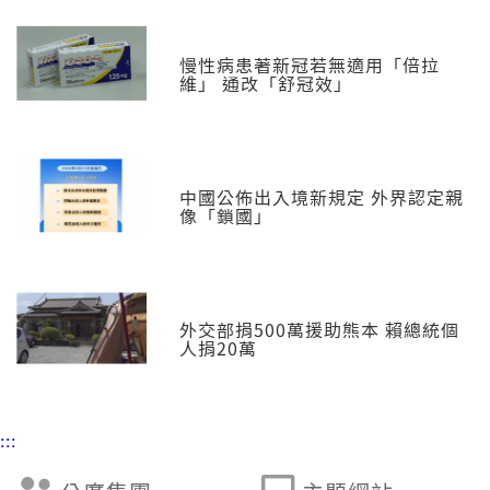
慢性病患著新冠若無適用「倍拉
維」 通改「舒冠效」
中國公佈出入境新規定 外界認定親
像「鎖國」
外交部捐500萬援助熊本 賴總統個
人捐20萬
:::