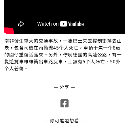
南非發生重大的交通事故，一隻巴士失去控制衝落去山
崁，包含司機在內攏總45个人死亡，車頂干焦一个8歲
的囡仔重傷活落來。另外，佇咧德國的高速公路，有一
隻遊覽車雄雄衝出車路反車，上無有5个人死亡、50外
个人著傷。
— 分享 —
— 你可能還想看 —