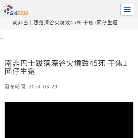
:::
中央內容區塊
頭頁
新聞
南非巴士跋落深谷火燒致45死 干焦1囡仔生還
:::
南非巴士跋落深谷火燒致45死 干焦1
囡仔生還
發布時間: 2024-03-29