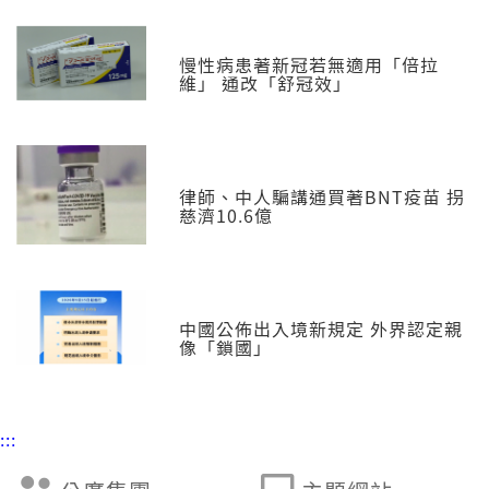
慢性病患著新冠若無適用「倍拉
維」 通改「舒冠效」
律師、中人騙講通買著BNT疫苗 拐
慈濟10.6億
中國公佈出入境新規定 外界認定親
像「鎖國」
:::