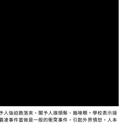
予人強迫跪落來，閣予人搝頭鬃、搧喙䫌。學校表示接
霸凌事件當做是一般的衝突事件，引起外界憤怒，人本