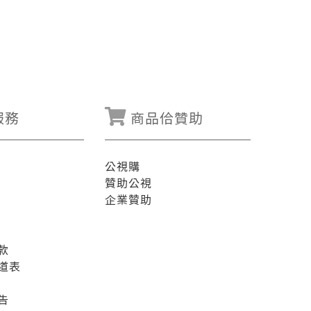
服務
商品佮贊助
公視購
贊助公視
企業贊助
款
道表
告