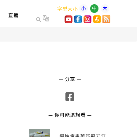
小
中
大
字型大小
直播
— 分享 —
— 你可能還想看 —
慢性病患著新冠若無