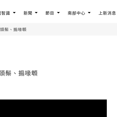
語智識
新聞
節目
南部中心
上新消息
搝頭鬃、搧喙䫌
搝頭鬃、搧喙䫌