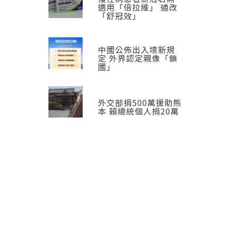
適用「倍拉維」 通改
「舒冠效」
中國公佈出入境新規
定 外界認定親像「鎖
國」
外交部捐500萬援助熊
本 賴總統個人捐20萬