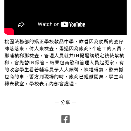
桃園法務部的矯正學校敦品中學，昨昏因為便所的瓷仔
磚落落來，倩人來檢查，毋過因為廠商3个施工的人員，
那哺檳榔那檢查，管理人員就共IN提醒講規定袂使紮檳
榔，會先替IN保管。結果包商煞和管理人員起冤家，有
的收容學生看著輔導員予人大細聲，袂堪得氣，煞去撼
包商的車。警方到現場的時，廠商已經離開矣，學生嘛
轉去教室，學校表示內部會處理。
— 分享 —