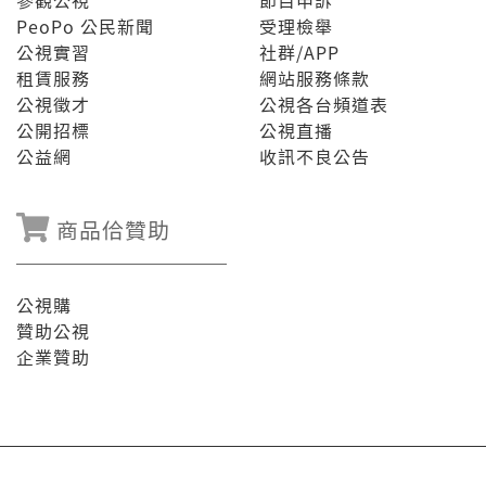
參觀公視
節目申訴
PeoPo 公民新聞
受理檢舉
公視實習
社群/APP
租賃服務
網站服務條款
公視徵才
公視各台頻道表
公開招標
公視直播
公益網
收訊不良公告
商品佮贊助
公視購
贊助公視
企業贊助