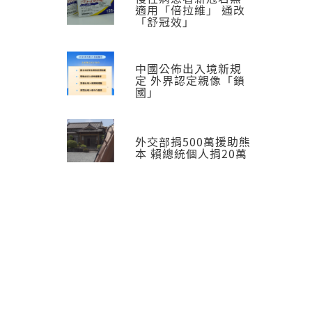
適用「倍拉維」 通改
「舒冠效」
中國公佈出入境新規
定 外界認定親像「鎖
國」
外交部捐500萬援助熊
本 賴總統個人捐20萬