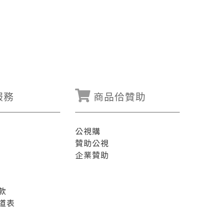
服務
商品佮贊助
公視購
贊助公視
企業贊助
款
道表