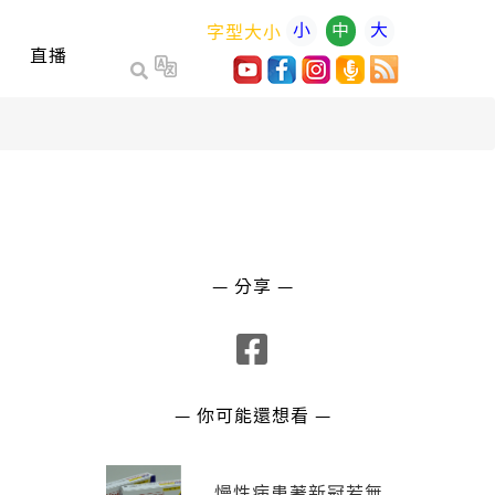
小
中
大
字型大小
直播
— 分享 —
— 你可能還想看 —
慢性病患著新冠若無