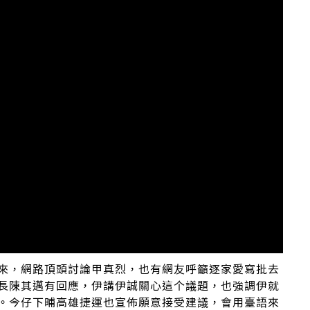
來，網路頂頭討論甲真烈，也有網友呼籲逐家愛寫批去
長陳其邁有回應，伊講伊誠關心這个議題，也強調伊就
。今仔下晡高雄捷運也宣佈願意接受建議，會用臺語來