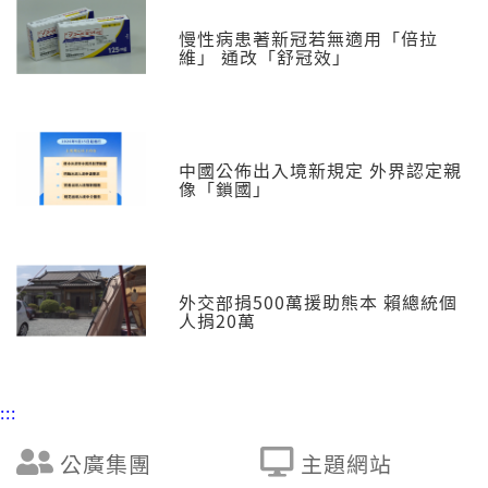
慢性病患著新冠若無適用「倍拉
維」 通改「舒冠效」
中國公佈出入境新規定 外界認定親
像「鎖國」
外交部捐500萬援助熊本 賴總統個
人捐20萬
:::
公廣集團
主題網站