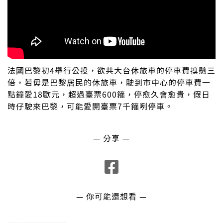
法國巴黎初4舉行公投，欲共大台休旅車的停車費搝懸三
倍，若毋是巴黎居民的休旅車，駛到市中心的停車費一
點鐘愛18歐元，超過臺票600箍，停愈久會愈貴，假日
時仔駛來巴黎，可能愛開臺票7千箍咧停車。
— 分享 —
— 你可能還想看 —