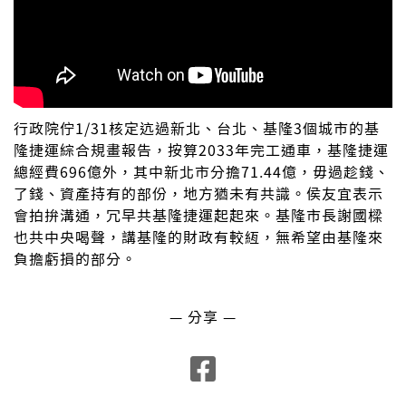
行政院佇1/31核定迒過新北、台北、基隆3個城市的基
隆捷運綜合規畫報告，按算2033年完工通車，基隆捷運
總經費696億外，其中新北市分擔71.44億，毋過趁錢、
了錢、資產持有的部份，地方猶未有共識。侯友宜表示
會拍拚溝通，冗早共基隆捷運起起來。基隆市長謝國樑
也共中央喝聲，講基隆的財政有較絚，無希望由基隆來
負擔虧損的部分。
— 分享 —