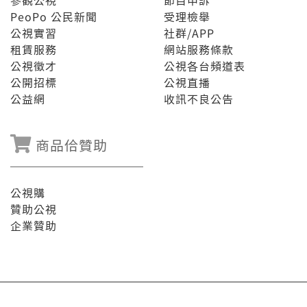
參觀公視
節目申訴
PeoPo 公民新聞
受理檢舉
公視實習
社群/APP
租賃服務
網站服務條款
公視徵才
公視各台頻道表
公開招標
公視直播
公益網
收訊不良公告
商品佮贊助
公視購
贊助公視
企業贊助