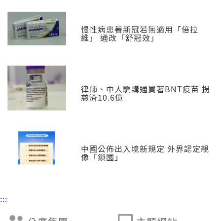
慢性病患著新冠若無適用「倍拉
維」 通改「舒冠效」
律師、中人騙講通買著BNT疫苗 拐
慈濟10.6億
中國公佈出入境新規定 外界認定親
像「鎖國」
:::