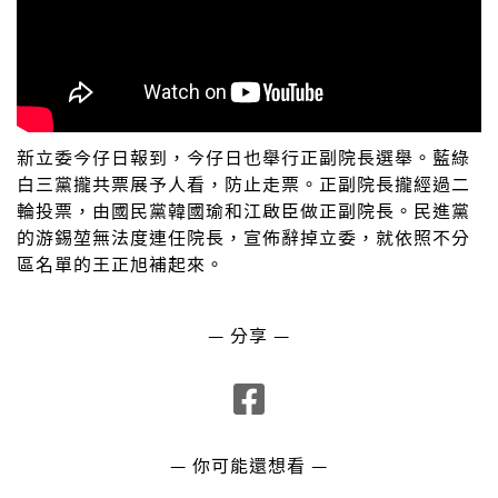
新立委今仔日報到，今仔日也舉行正副院長選舉。藍綠
白三黨攏共票展予人看，防止走票。正副院長攏經過二
輪投票，由國民黨韓國瑜和江啟臣做正副院長。民進黨
的游錫堃無法度連任院長，宣佈辭掉立委，就依照不分
區名單的王正旭補起來。
— 分享 —
— 你可能還想看 —