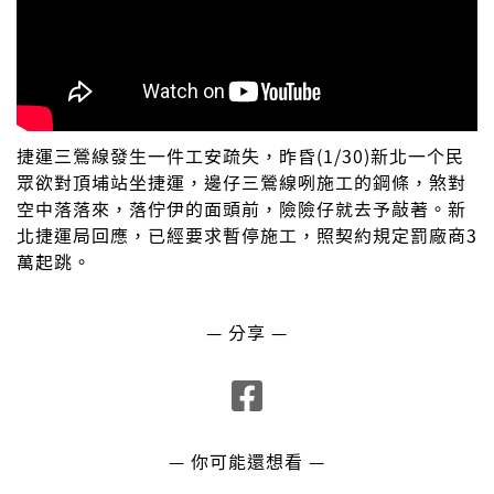
捷運三鶯線發生一件工安疏失，昨昏(1/30)新北一个民
眾欲對頂埔站坐捷運，邊仔三鶯線咧施工的鋼條，煞對
空中落落來，落佇伊的面頭前，險險仔就去予敲著。新
北捷運局回應，已經要求暫停施工，照契約規定罰廠商3
萬起跳。
— 分享 —
— 你可能還想看 —