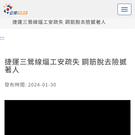
:::
中央內容區塊
頭頁
新聞
捷運三鶯線煏工安疏失 鋼筋脫去險撼著人
:::
捷運三鶯線煏工安疏失 鋼筋脫去險撼
著人
發布時間: 2024-01-30