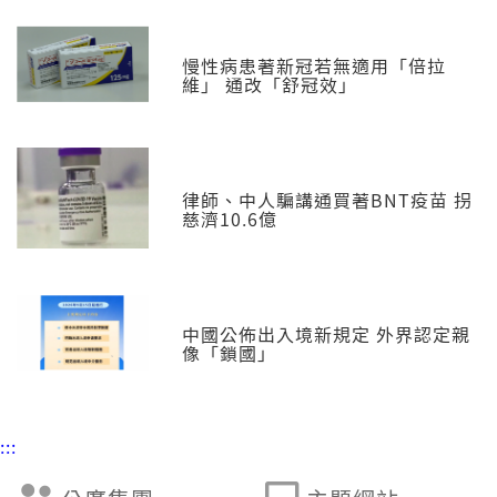
慢性病患著新冠若無適用「倍拉
維」 通改「舒冠效」
律師、中人騙講通買著BNT疫苗 拐
慈濟10.6億
中國公佈出入境新規定 外界認定親
像「鎖國」
:::