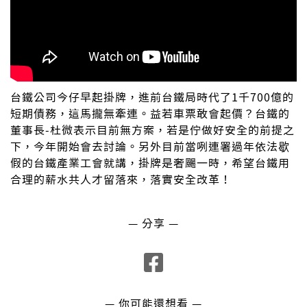
台鐵公司今仔早起掛牌，進前台鐵局時代了1千700億的
短期債務，這馬攏無牽連。益若車票敢會起價？台鐵的
董事長-杜微表示目前無方案，若是佇做好安全的前提之
下，今年開始會去討論。另外目前當咧連署過年依法歇
假的台鐵產業工會就講，掛牌是奢颺一時，希望台鐵用
合理的薪水共人才留落來，落實安全改革！
— 分享 —
— 你可能還想看 —