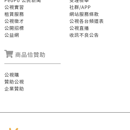
PeoPo 公民新聞
受理檢舉
公視實習
社群/APP
租賃服務
網站服務條款
公視徵才
公視各台頻道表
公開招標
公視直播
公益網
收訊不良公告
商品佮贊助
公視購
贊助公視
企業贊助