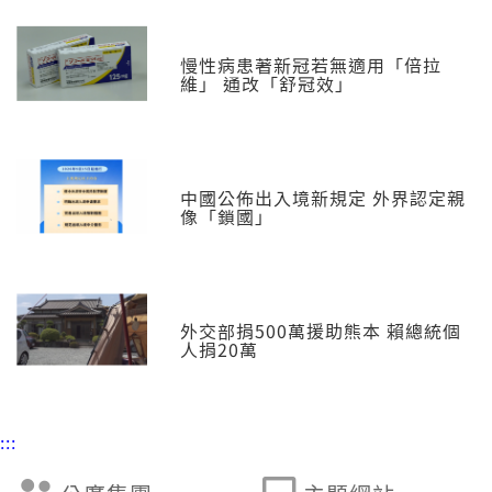
慢性病患著新冠若無適用「倍拉
維」 通改「舒冠效」
中國公佈出入境新規定 外界認定親
像「鎖國」
外交部捐500萬援助熊本 賴總統個
人捐20萬
:::