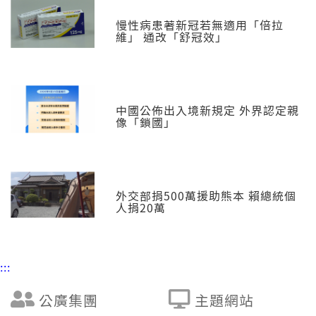
慢性病患著新冠若無適用「倍拉
維」 通改「舒冠效」
中國公佈出入境新規定 外界認定親
像「鎖國」
外交部捐500萬援助熊本 賴總統個
人捐20萬
:::
公廣集團
主題網站