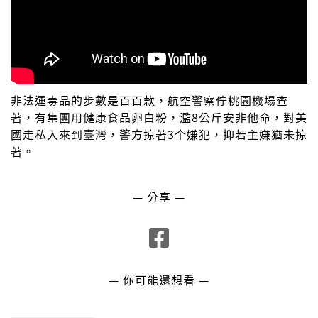
非法運毒品的步數是百百款，航空警察佇桃園機場查
著，有集團用健康食品卵白粉，濫8公斤安非他命，對美
國走私入來到臺灣，警方掠著3个嫌犯，抑若主嫌猶未掠
著。
— 分享 —
— 你可能還想看 —