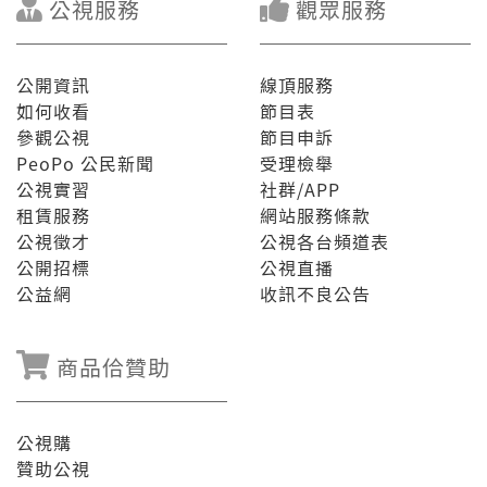
公視服務
觀眾服務
公開資訊
線頂服務
如何收看
節目表
參觀公視
節目申訴
PeoPo 公民新聞
受理檢舉
公視實習
社群/APP
租賃服務
網站服務條款
公視徵才
公視各台頻道表
公開招標
公視直播
公益網
收訊不良公告
商品佮贊助
公視購
贊助公視