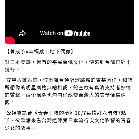
【養成系x幸福感：地下偶像】
對日本發跡，獨有的平民偶像文化，傳來到台灣已經十
幾冬。
穿甲古錐古錐，佇咧舞台頂唱歌跳舞的查某囡仔，和咱
所想像的明星風格無啥相𫝛，煞仝款有真濟支持者熱情
的贊聲，這个風潮也勻勻仔改變台灣人的美學佮價值
觀。
公視臺語台《青春！咱的夢》10/7這禮拜六暗時7點
半，欲𤆬恁來看台灣這陣受日本流行次文化影響的青春
少女的故事。