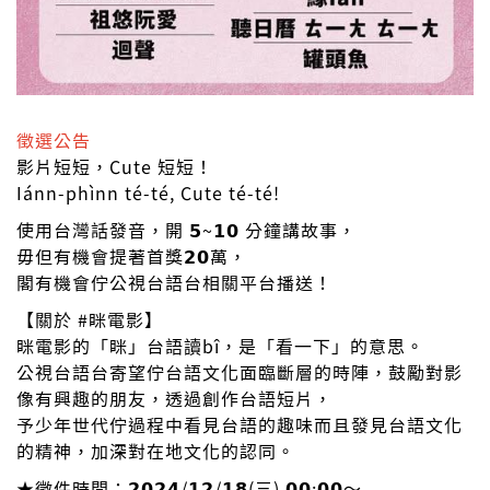
徵選公告
影片短短，Cute 短短！
Iánn-phìnn té-té, Cute té-té!
使用台灣話發音，開 𝟱~𝟭𝟬 分鐘講故事，
毋但有機會提著首獎𝟮𝟬萬，
閣有機會佇公視台語台相關平台播送！
【關於 #眯電影】
眯電影的「眯」台語讀bî，是「看一下」的意思。
公視台語台寄望佇台語文化面臨斷層的時陣，鼓勵對影
像有興趣的朋友，透過創作台語短片，
予少年世代佇過程中看見台語的趣味而且發見台語文化
的精神，加深對在地文化的認同。
★徵件時間：𝟮𝟬𝟮𝟰/𝟭𝟮/𝟭𝟴(三) 𝟬𝟬:𝟬𝟬～