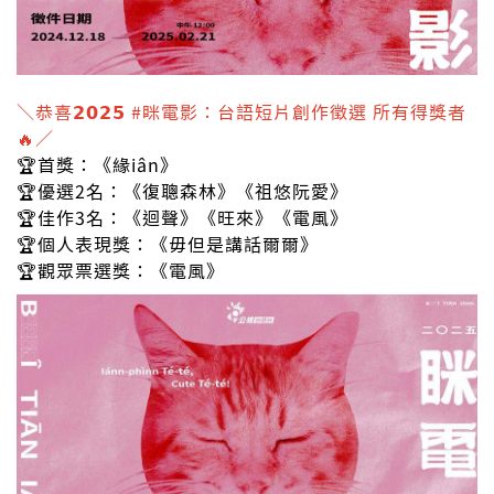
＼恭喜𝟮𝟬𝟮𝟱 #眯電影：台語短片創作徵選 所有得獎者
🔥／
🏆首獎：《緣iân》
🏆優選2名：《復聰森林》《祖悠阮愛》
🏆佳作3名：《迴聲》《旺來》《電風》
🏆個人表現獎：《毋但是講話爾爾》
🏆觀眾票選獎：《電風》