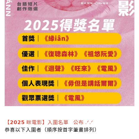
【𝟮𝟬𝟮𝟱 眯電影】入圍名單 ​ ​ 公布 .ᐟ.ᐟ
恭喜以下入圍者（順序按首字筆畫排列）