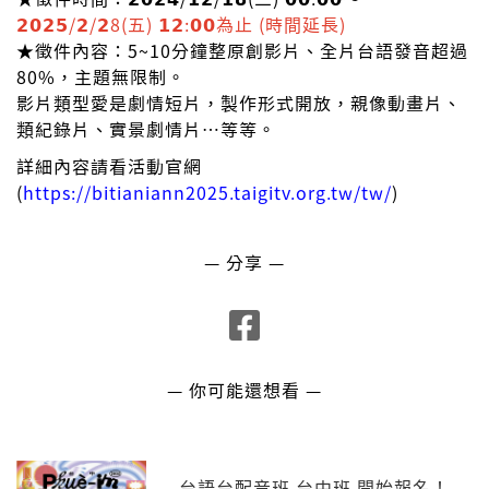
𝟮𝟬𝟮𝟱/𝟮/𝟮8(五) 𝟭𝟮:𝟬𝟬為止 (時間延長)
★徵件內容：5~10分鐘整原創影片、全片台語發音超過
80%，主題無限制。
影片類型愛是劇情短片，製作形式開放，親像動畫片、
類紀錄片、實景劇情片…等等。
詳細內容請看活動官網
(
https://bitianiann2025.taigitv.org.tw/tw/
)
— 分享 —
— 你可能還想看 —
台語台配音班 台中班 開始報名！