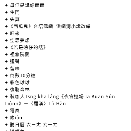
✦ 母但是講話爾爾
✦ 生門
✦ 失算
✦《西瓜鬼》台語偶戲 ​ 洪鐵濤小說改編
✦ 旺來
✦ 空思夢想
✦《若是磅仔的話》
✦ 祖悠阮愛
✦ 迴聲
✦ 留味
✦ 倒數10分鐘
✦ 彩色球球
✦ 復聰森林
✦ 裝咖人Tsng kha lâng《夜官巡場 Iā Kuan Sûn
Tiûnn》－〈羅漢〉Lô Hàn
✦ 電風
✦ 緣iân
✦ 聽日曆 ㄊㄧㄤ ㄊㄧㄤ